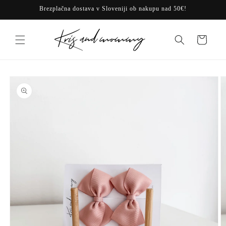
Preskoči
Brezplačna dostava v Sloveniji ob nakupu nad 50€!
na
vsebino
Košarica
Preskoči na
informacije
o izdelku