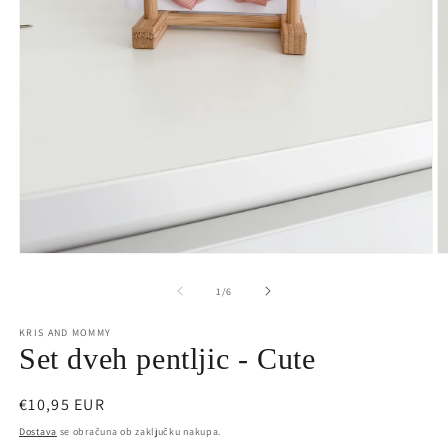
Predstavnostne
P
vsebine
v
1
2
od
1
/
6
odprite
o
v
v
KRIS AND MOMMY
modalnem
m
načinu
Set dveh pentljic - Cute
n
Redna
€10,95 EUR
cena
Dostava
se obračuna ob zaključku nakupa.