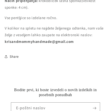
Način pripenjanja:
krokodilček lasna sponka
(velikost
sponke: 4 cm).
Vse pentljice so izdelane ročno.
V kolikor na spletu ne najdete željenega odtenka, nam vaše
želje z veseljem lahko zaupate na elektronski naslov:
krisandmommyhandmade@gmail.com
Share
Bodite prvi, ki boste izvedeli o novih izdelkih in
posebnih ponudbah
E-poštni naslov