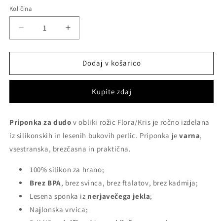
Količina
Količina
Pomanjšaš
Povečaj
količino
količino
za
za
izdelek
izdelek
Dodaj v košarico
Priponka
Priponka
za
za
Kupite zdaj
dudo
dudo
-
-
Flora/Kris
Flora/Kris
Priponka za dudo
v obliki rožic Flora/Kris je ročno izdelana
iz silikonskih in lesenih bukovih perlic. Priponka je
varna
,
vsestranska, brezčasna in praktična.
100% silikon za hrano;
Brez BPA
, brez svinca, brez ftalatov, brez kadmija;
Lesena sponka iz
nerjavečega jekla
;
Najlonska vrvica;