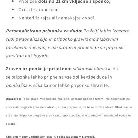
Približna
dolžina 21 cm vključno s sponko
;
Očistite z robčkom;
Ne sterilizirajte ali namakajte v vodi.
Personalizirana priponka za dudo:
Po želji lahko izberete
tudi personalizacijo in priponko graviramo z izbranim
otrokovim imenom, v nasprotnem primeru je na priponki
graviran naš logotip.
Zraven priponke je priloženo:
silikonski obroček
, da
se priponka lahko pripne na vse oblike/tipe dude in
bombažna vrečka
kamor lahko priponko shranite.
Opozorilo:
To ni igrača.
Vsebuje majhne dele, uporaba pod nadzorom.
Ne pripenjajte za
vrvice ali druge ohlapne dele oblačil, s tem preprečite, da bi se otrok zadavil. Otrok naj ne
spi z njo. P
riponko preglejte pred vsako uporabo. Zavrzite jo ob prvih znakih poškodbe in
obrabe.
Kris and mommy
originalen dizajn, r
očno izdelano v Sloveniji.