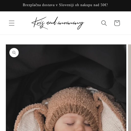
Preskoči
Brezplačna dostava v Sloveniji ob nakupu nad 50€!
na
vsebino
Košarica
Preskoči na
informacije
o izdelku