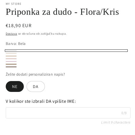
MY STORE
modalnem
načinu
Priponka za dudo - Flora/Kris
Redna
€18,90 EUR
cena
Dostava
se obračuna ob zaključku nakupa.
Barva:
Bela
Bela
Krem
Bež
Umazano
Rooza
Rjava
Roza
Čokoladno
Želite dodati personaliziran napis?
rjava
NE
DA
V kolikor ste izbrali DA vpišite IME:
0/9
Limit 9 characters