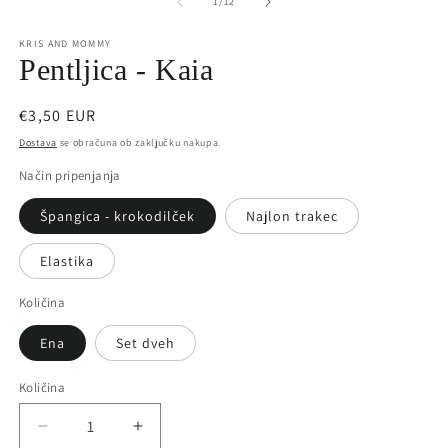
od
1
/
12
KRIS AND MOMMY
Pentljica - Kaia
Redna
€3,50 EUR
cena
Dostava
se obračuna ob zaključku nakupa.
Način pripenjanja
Špangica - krokodilček
Najlon trakec
Elastika
Količina
Ena
Set dveh
Količina
Količina
Pomanjšaš
Povečaj