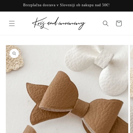
Preskoči
Brezplačna dostava v Sloveniji ob nakupu nad 50€!
na
vsebino
Košarica
Preskoči na
informacije
o izdelku