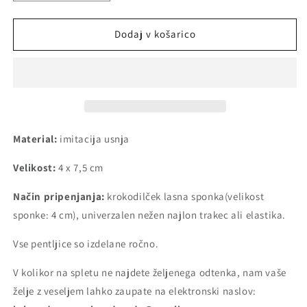
količino
količino
za
za
izdelek
izdelek
Dodaj v košarico
Pentljica
Pentljica
-
-
Kaia
Kaia
Material:
imitacija usnja
Velikost:
4 x 7,5 cm
Način pripenjanja:
krokodilček lasna sponka
(velikost
sponke: 4 cm)
,
univerzalen nežen najlon trakec ali elastika.
Vse pentljice so izdelane ročno.
V kolikor na spletu ne najdete željenega odtenka, nam vaše
želje z veseljem lahko zaupate na elektronski naslov: