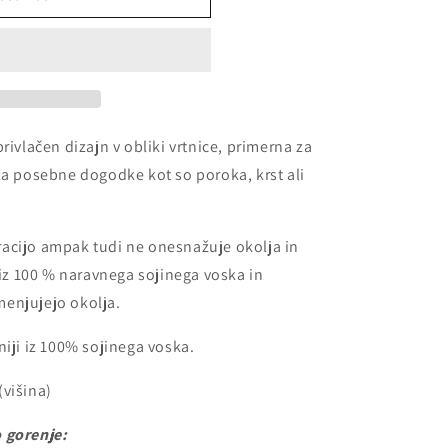
rivlačen dizajn v obliki vrtnice, primerna za
za posebne dogodke kot so poroka, krst ali
acijo ampak tudi ne onesnažuje okolja in
iz 100 % naravnega sojinega voska in
enjujejo okolja.
niji iz 100% sojinega voska.
višina)
 gorenje: