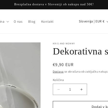
Brezplačna dostava v Sloveniji ob nakupu nad 50€!
D
Slovenija | EUR €
ina
O nas
Blog
Kontakt
r
ž
a
KRIS AND MOMMY
Dekorativna s
v
a
Redna
€9,90 EUR
/
cena
r
Dostava
se obračuna ob zaključku nakup
e
Količina
Količina
g
Pomanjšaš
Povečaj
i
količino
količino
za
za
j
izdelek
izdelek
Dodaj v k