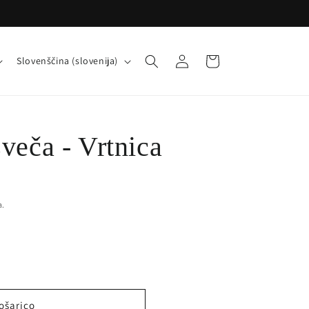
J
Prijava
Košarica
Slovenščina (slovenija)
e
z
i
veča - Vrtnica
k
a.
ošarico