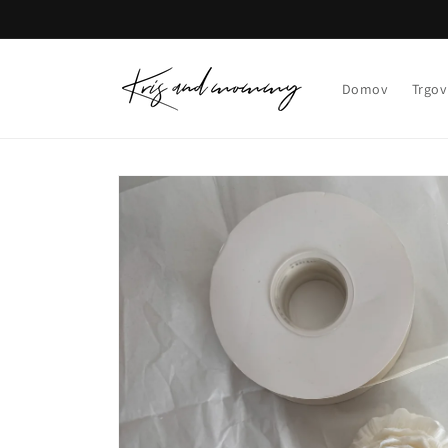
Preskoči
na
vsebino
Domov
Trgov
Preskoči na
informacije
o izdelku