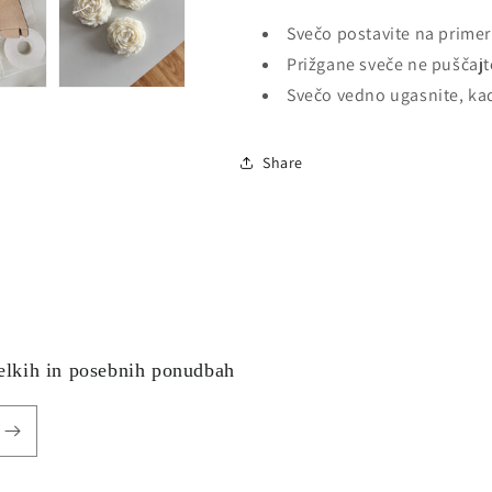
Svečo postavite na prime
Prižgane sveče ne puščajt
Svečo vedno
ugasnite, kad
Share
delkih in posebnih ponudbah