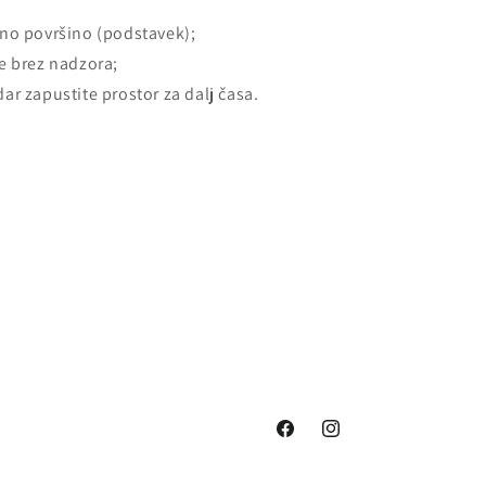
rno površino (podstavek);
e brez nadzora;
ar zapustite prostor za dalj časa.
Facebook
Instagram