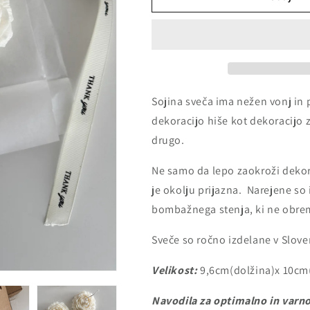
a
Dekorativna
Dekorativna
sveča
sveča
-
-
Vrtnica
Vrtnica
Sojina sveča ima nežen vonj in p
dekoracijo hiše kot dekoracijo 
drugo
.
Ne samo da lepo zaokroži dekor
je okolju prijazna
. Narejene so 
bombažnega stenja, ki ne obrem
Sveče so ročno izdelane v Slove
Velikost:
9,6cm(dolžina)x 10cm(
Navodila za optimalno in varno