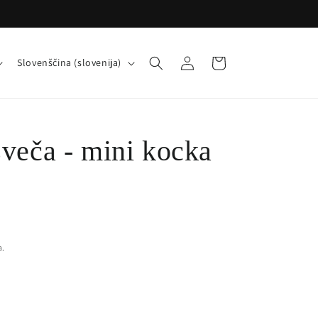
J
Prijava
Košarica
Slovenščina (slovenija)
e
z
i
veča - mini kocka
k
a.