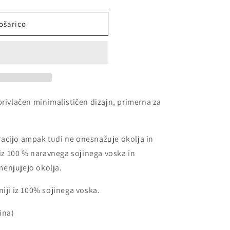
ošarico
privlačen minimalističen dizajn, primerna za
acijo ampak tudi ne onesnažuje okolja in
iz 100 % naravnega sojinega voska in
enjujejo okolja.
niji iz 100% sojinega voska.
ina)