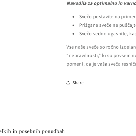
Navodila za optimalno in varno
Svečo postavite na prime
Prižgane sveče ne puščajt
Svečo vedno
ugasnite, kad
Vse naše sveče so ročno izdela
“nepravilnosti,” ki so povsem 
pomeni, da je vaša sveča resni
Share
delkih in posebnih ponudbah