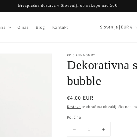
Brezplačna dostava v Sloveniji ob nakupu nad 50€!
D
Slovenija | EUR €
ina
O nas
Blog
Kontakt
r
ž
a
KRIS AND MOMMY
Dekorativna s
v
a
bubble
/
r
Redna
€4,00 EUR
e
cena
Dostava
se obračuna ob zaključku nakup
g
Količina
Količina
i
j
Pomanjšaš
Povečaj