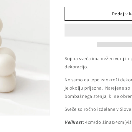
količino
količino
a
za
za
izdelek
izdelek
Dodaj v k
Dekorativna
Dekorativna
sveča
sveča
-
-
mini
mini
kocka
kocka
bubble
bubble
Sojina sveča ima nežen vonj in 
dekoracijo.
Ne samo da lepo zaokroži dekor
je okolju prijazna
. Narejene so 
bombažnega stenja, ki ne obrem
Sveče so ročno izdelane v Slove
Velikost:
4cm
(dolžina)x4cm(viš