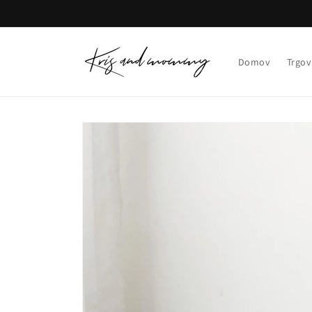
Preskoči
na
vsebino
Domov
Trgov
Preskoči na
informacije
o izdelku