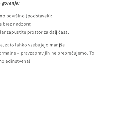
 gorenje:
rno površino (podstavek);
e brez nadzora;
ar zapustite prostor za dalj časa.
ne, zato lahko vsebujejo manjše
normalne – pravzaprav jih ne preprečujemo. To
čno edinstvena!